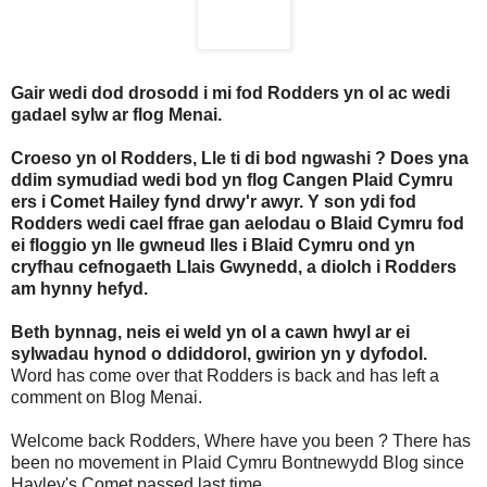
Gair wedi dod drosodd i mi fod Rodders yn ol ac wedi
gadael sylw ar flog Menai.
Croeso yn ol Rodders, Lle ti di bod ngwashi ? Does yna
ddim symudiad wedi bod yn flog Cangen Plaid Cymru
ers i Comet Hailey fynd drwy'r awyr. Y son ydi fod
Rodders wedi cael ffrae gan aelodau o Blaid Cymru fod
ei floggio yn lle gwneud lles i Blaid Cymru ond yn
cryfhau cefnogaeth Llais Gwynedd, a diolch i Rodders
am hynny hefyd.
Beth bynnag, neis ei weld yn ol a cawn hwyl ar ei
sylwadau hynod o ddiddorol, gwirion yn y dyfodol.
Word has come over that Rodders is back and has left a
comment on Blog Menai.
Welcome back Rodders, Where have you been ? There has
been no movement in Plaid Cymru Bontnewydd Blog since
Hayley's Comet passed last time.